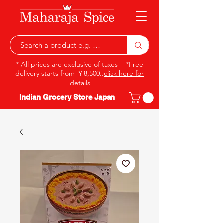
* All prices are exclusive of taxes *Free
delivery starts from ￥8,500..
click here for
details
Indian Grocery Store Japan