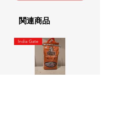
関連商品
India Gate
SURTI KOLAM RICE India geat
RED LABEL Natural car
5KG
価格
￥900
価格
￥4,300
カートに追加する