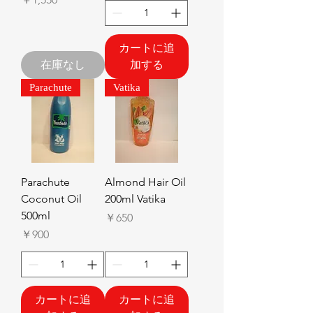
カートに追
在庫なし
加する
Parachute
Vatika
Parachute
Almond Hair Oil
Coconut Oil
200ml Vatika
500ml
価格
￥650
価格
￥900
カートに追
カートに追