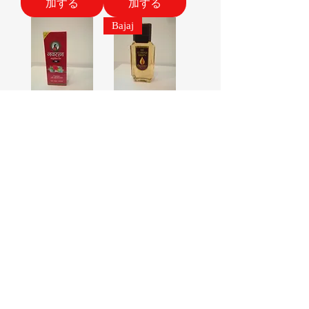
加する
加する
Bajaj
Hair Oil |
Almond Drops
Navratna | 100ml
Hair Oil | Bajaj |
100ml
価格
￥650
価格
￥990
カートに追
カートに追
加する
加する