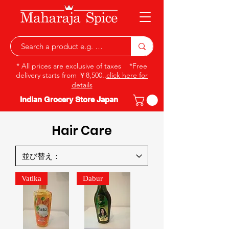
* All prices are exclusive of taxes *Free
delivery starts from ￥8,500..
click here for
details
Indian Grocery Store Japan
Hair Care
Vatika
Dabur