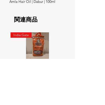
Amla Hair Oil | Dabur | 100ml
関連商品
India Gate
SURTI KOLAM RICE India geat
RED LABEL Natural car
5KG
価格
￥900
価格
￥4,300
カートに追加する