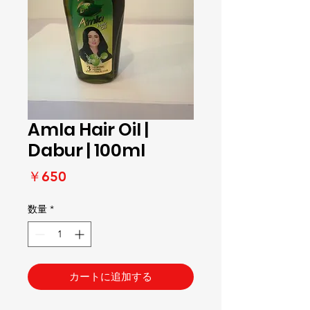
Amla Hair Oil |
Dabur | 100ml
価
￥650
格
数量
*
カートに追加する