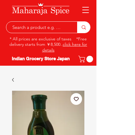
* All prices are exclusive of taxes *Free
delivery starts from ￥8,500..
click here for
details
Indian Grocery Store Japan