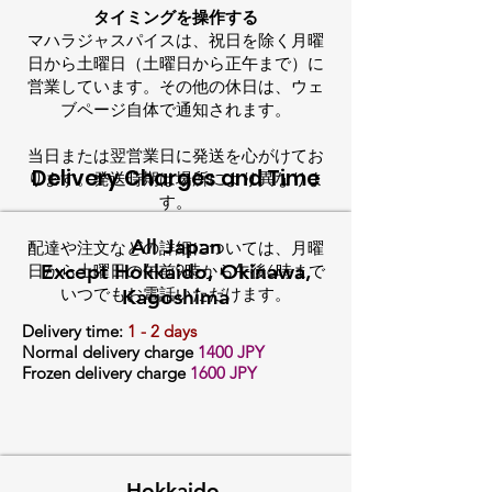
タイミングを操作する
マハラジャスパイスは、祝日を除く月曜
日から土曜日（土曜日から正午まで）に
営業しています。その他の休日は、ウェ
ブページ自体で通知されます。
当日または翌営業日に発送を心がけてお
Delivery Charges and Time
ります。発送時期は場所により異なりま
す。
All Japan
配達や注文などの詳細については、月曜
Except Hokkaido, Okinawa,
日から土曜日の午前9時から午後6時まで
いつでもお電話いただけます。
Kagoshima
Delivery time:
1 - 2 days
Normal delivery charge
14
00 JPY
Frozen delivery charge
1600 JPY
Hokkaido,