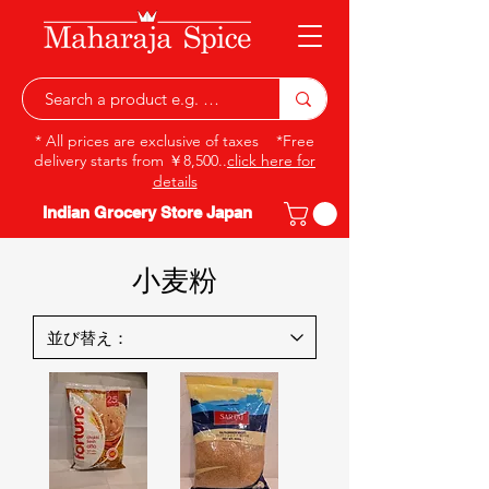
* All prices are exclusive of taxes *Free
delivery starts from ￥8,500..
click here for
details
Indian Grocery Store Japan
小麦粉