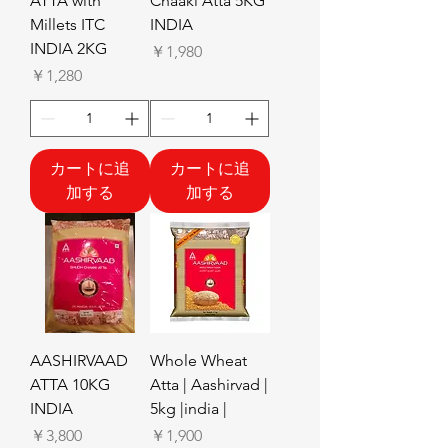
ATTA with
Chaaki Atta 5KG
Millets ITC
INDIA
INDIA 2KG
価格
￥1,980
価格
￥1,280
カートに追
カートに追
加する
加する
AASHIRVAAD
Whole Wheat
ATTA 10KG
Atta | Aashirvad |
INDIA
5kg |india |
価格
価格
￥3,800
￥1,900