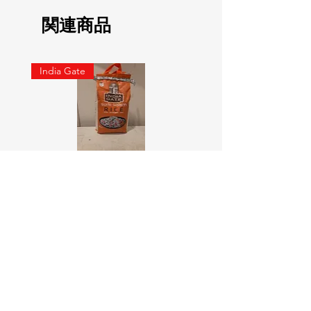
関連商品
India Gate
SURTI KOLAM RICE India geat
RED LABEL Natural car
5KG
価格
￥900
価格
￥4,300
カートに追加する