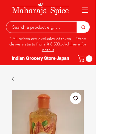
* All prices are exclusive of taxes *Free
delivery starts from ￥8,500..
click here for
details
Indian Grocery Store Japan