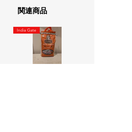
関連商品
India Gate
SURTI KOLAM RICE India geat
RED LABEL Natural car
5KG
価格
￥900
価格
￥4,300
カートに追加する