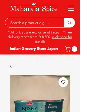
* All prices are exclusive of taxes *Free
delivery starts from ￥8,500..
click here for
details
Indian Grocery Store Japan