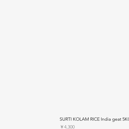
SURTI KOLAM RICE India geat 5K
価格
￥4,300