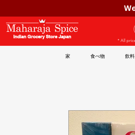
We
Indian Grocery Store Japan
* All pri
家
食べ物
飲料