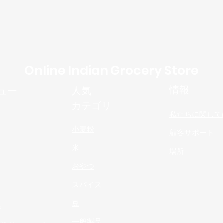
Online Indian Grocery Store
情報
ュー
人気
カテゴリ
私たちに関して
小麦粉
物
顧客サポート
米
場所
おやつ
品
スパイス
n
豆
s
一般製品