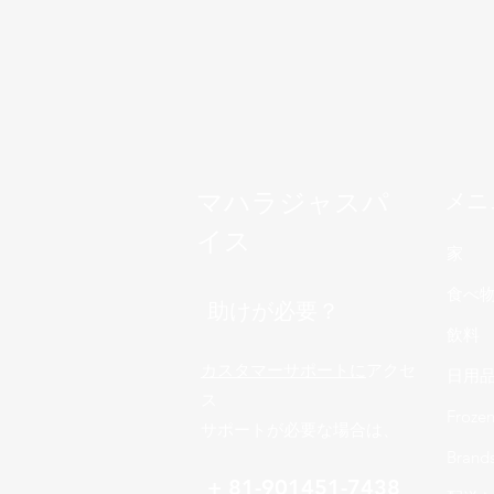
マハラジャスパ
メニ
イス
家
食べ
助けが必要？
飲料
カスタマーサポートに
アクセ
日用
ス
Froze
サポートが必要な場合は、
Brand
+ 81-901451-7438