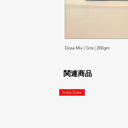
Dosa Mix | Gits | 200gm
関連商品
India Gate