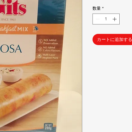
格
数量
*
カートに追加す