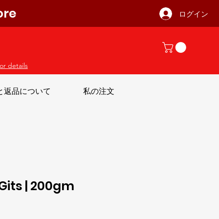
ore
ログイン
or details
と返品について
私の注文
 Gits | 200gm