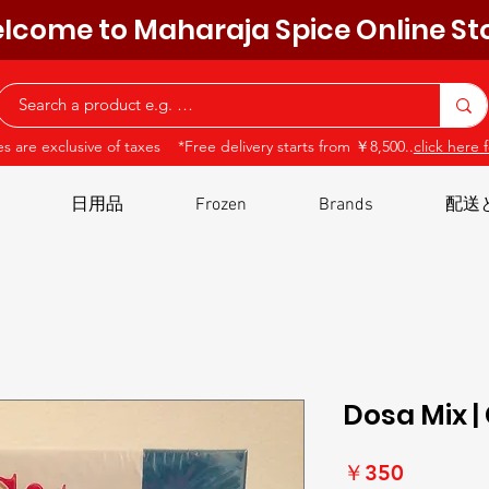
lcome to Maharaja Spice Online St
ces are exclusive of taxes *Free delivery starts from ￥8,500..
click here f
日用品
Frozen
Brands
配送
Dosa Mix |
価
￥350