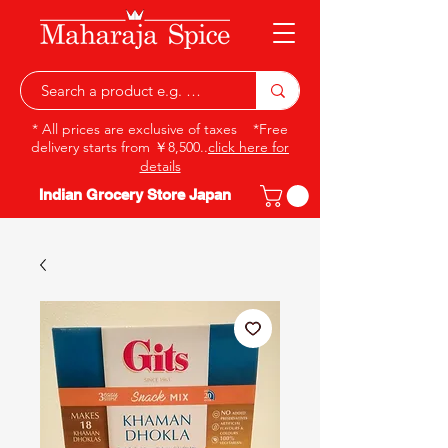
* All prices are exclusive of taxes *Free
delivery starts from ￥8,500..
click here for
details
Indian Grocery Store Japan