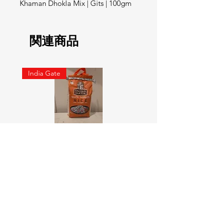
Khaman Dhokla Mix | Gits | 100gm
関連商品
India Gate
SURTI KOLAM RICE India geat
RED LABEL Natural car
5KG
価格
￥900
価格
￥4,300
カートに追加する