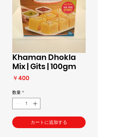
Khaman Dhokla
Mix | Gits | 100gm
価
￥400
格
数量
*
カートに追加する