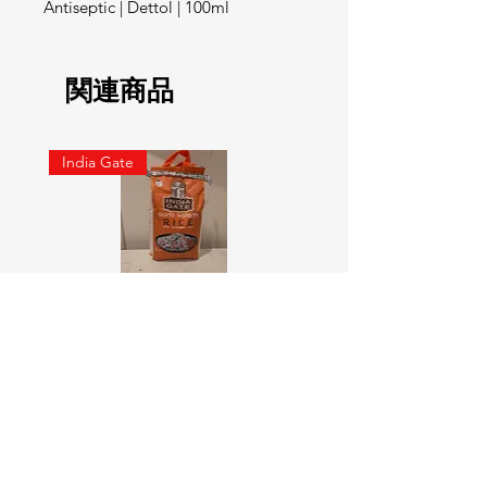
Antiseptic | Dettol | 100ml
関連商品
India Gate
SURTI KOLAM RICE India geat
RED LABEL Natural car
5KG
価格
￥900
価格
￥4,300
カートに追加する