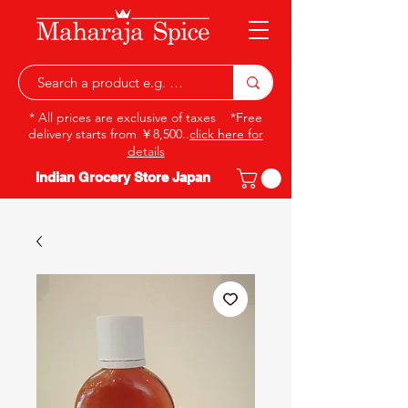
* All prices are exclusive of taxes *Free
delivery starts from ￥8,500..
click here for
details
Indian Grocery Store Japan