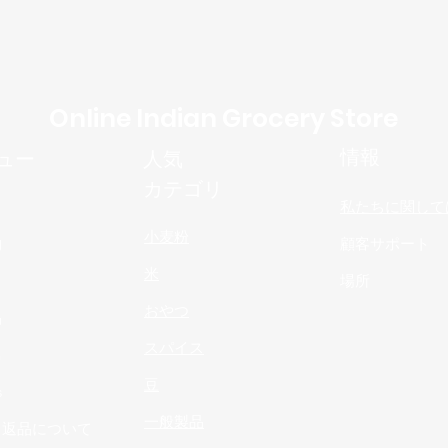
Online Indian Grocery Store
情報
ュー
人気
カテゴリ
私たちに関して
小麦粉
物
顧客サポート
米
場所
おやつ
品
スパイス
n
豆
s
一般製品
と返品について