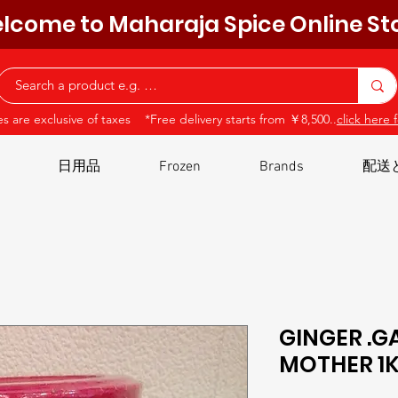
lcome to Maharaja Spice Online St
ces are exclusive of taxes *Free delivery starts from ￥8,500..
click here f
日用品
Frozen
Brands
配送
GINGER .G
MOTHER 1