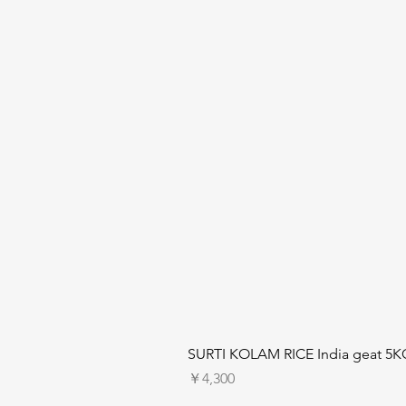
SURTI KOLAM RICE India geat 5K
価格
￥4,300