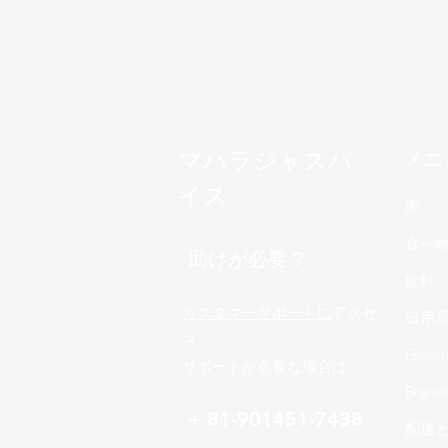
マハラジャスパ
メニ
イス
家
食べ
助けが必要？
飲料
カスタマーサポートに
アクセ
日用
ス
Froze
サポートが必要な場合は、
Brand
+ 81-901451-7438
配送