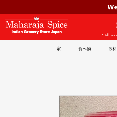
We
Indian Grocery Store Japan
* All pri
家
食べ物
飲料