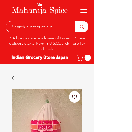
* All prices are exclusive of taxes *Free
delivery starts from ￥8,500..
click here for
details
Indian Grocery Store Japan