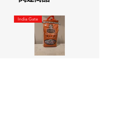
India Gate
SURTI KOLAM RICE India geat
RED LABEL Natural car
5KG
価格
￥900
価格
￥4,300
カートに追加する
Online Indian Grocery Store