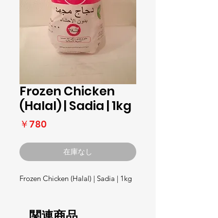
Frozen Chicken
(Halal) | Sadia | 1kg
価
￥780
格
在庫なし
Frozen Chicken (Halal) | Sadia | 1kg
関連商品