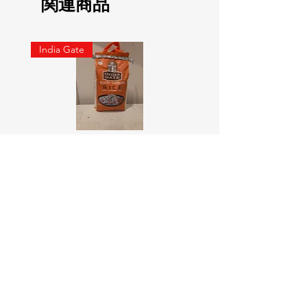
関連商品
India Gate
SURTI KOLAM RICE India geat
RED LABEL Natural car
5KG
価格
￥900
価格
￥4,300
カートに追加する
Online Indian Grocery Store