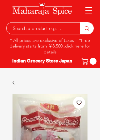
* All prices are exclusive of taxes *Free
delivery starts from ￥8,500..
click here for
details
Indian Grocery Store Japan