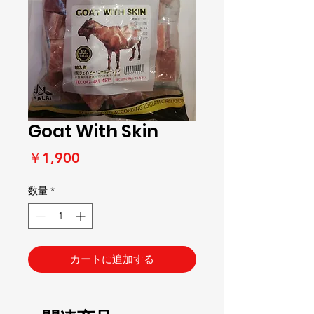
Goat With Skin
価
￥1,900
格
数量
*
カートに追加する