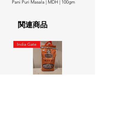
Pani Puri Masala | MDH | 100gm
関連商品
India Gate
SURTI KOLAM RICE India geat
RED LABEL Natural car
5KG
価格
￥900
価格
￥4,300
カートに追加する