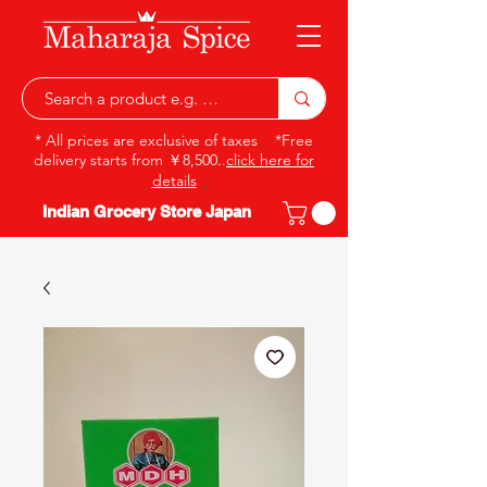
* All prices are exclusive of taxes *Free
delivery starts from ￥8,500..
click here for
details
Indian Grocery Store Japan