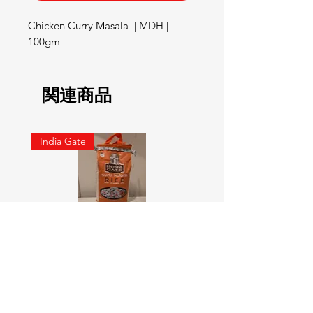
Chicken Curry Masala  | MDH | 
100gm
関連商品
India Gate
SURTI KOLAM RICE India geat
RED LABEL Natural car
5KG
価格
￥900
価格
￥4,300