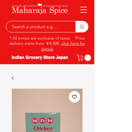
* All prices are exclusive of taxes *Free
delivery starts from ￥8,500..
click here for
details
Indian Grocery Store Japan