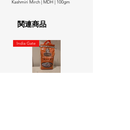
Kashmiri Mirch | MDH | 100gm
関連商品
India Gate
SURTI KOLAM RICE India geat
RED LABEL Natural car
5KG
価格
￥900
価格
￥4,300
カートに追加する