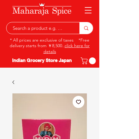
* All prices are exclusive of taxes *Free
delivery starts from ￥8,500..
click here for
details
Indian Grocery Store Japan