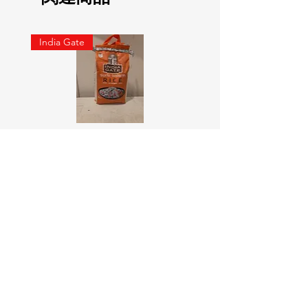
India Gate
SURTI KOLAM RICE India geat
RED LABEL Natural car
5KG
価格
￥900
価格
￥4,300
カートに追加する
Online Indian Grocery Store