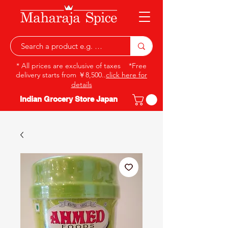
* All prices are exclusive of taxes *Free
delivery starts from ￥8,500..
click here for
details
Indian Grocery Store Japan