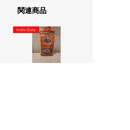
関連商品
India Gate
SURTI KOLAM RICE India geat
RED LABEL Natural car
5KG
価格
￥900
価格
￥4,300
カートに追加する