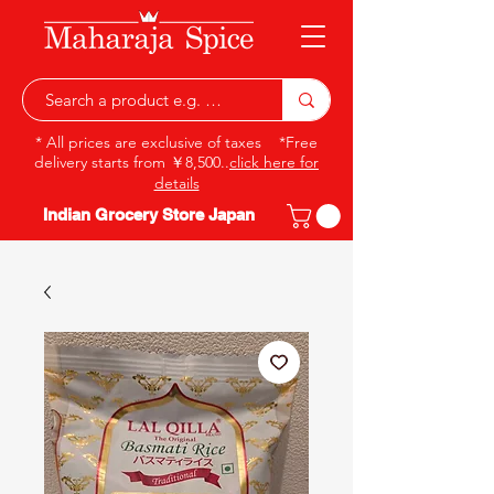
* All prices are exclusive of taxes *Free
delivery starts from ￥8,500..
click here for
details
Indian Grocery Store Japan