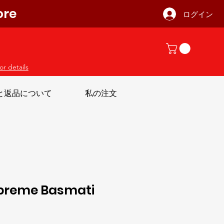
ore
ログイン
or details
と返品について
私の注文
preme Basmati