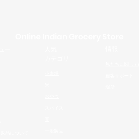
Online Indian Grocery Store
情報
ュー
人気
カテゴリ
私たちに関して
小麦粉
物
顧客サポート
米
場所
おやつ
品
スパイス
n
豆
s
一般製品
と返品について