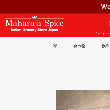
We
Indian Grocery Store Japan
* All pri
家
食べ物
飲料