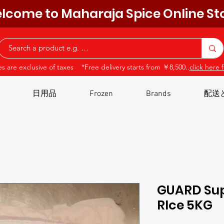
lcome to Maharaja Spice Online St
ces are exclusive of taxes *Free delivery starts from ￥8,500..
click here f
日用品
Frozen
Brands
配送
GUARD Su
RIce 5KG