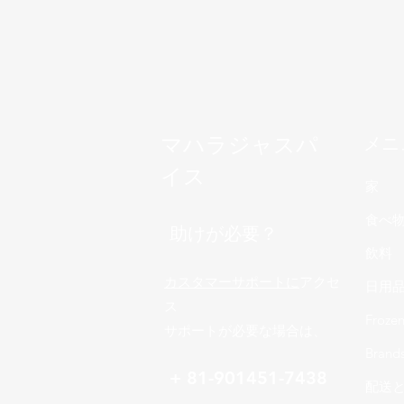
マハラジャスパ
メニ
イス
家
食べ
助けが必要？
飲料
カスタマーサポートに
アクセ
日用
ス
Froze
サポートが必要な場合は、
Brand
+ 81-901451-7438
配送