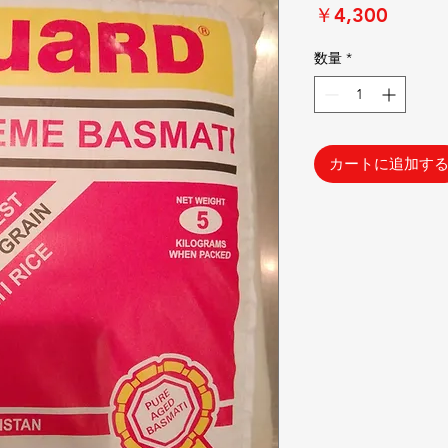
価
￥4,300
格
数量
*
カートに追加す