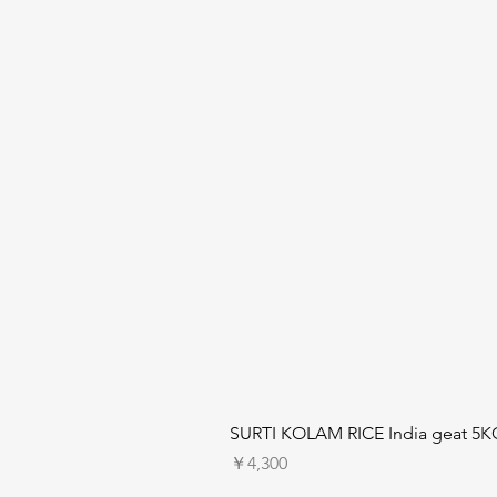
SURTI KOLAM RICE India geat 5K
価格
￥4,300