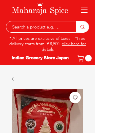
* All prices are exclusive of taxes *Free
delivery starts from ￥8,500..
click here for
details
Indian Grocery Store Japan