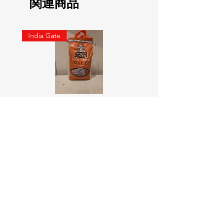
関連商品
India Gate
SURTI KOLAM RICE India geat
RED LABEL Natural car
5KG
価格
￥900
価格
￥4,300
カートに追加する
Online Indian Grocery Store