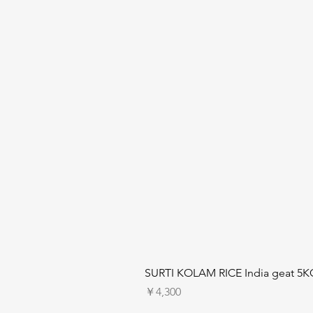
SURTI KOLAM RICE India geat 5K
価格
￥4,300