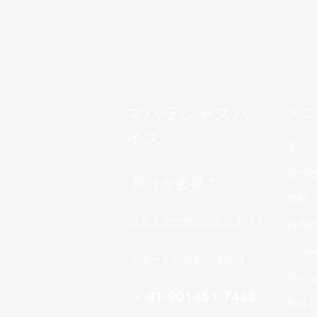
マハラジャスパ
メニ
イス
家
食べ
助けが必要？
飲料
カスタマーサポートに
アクセ
日用
ス
Froze
サポートが必要な場合は、
Brand
+ 81-901451-7438
配送