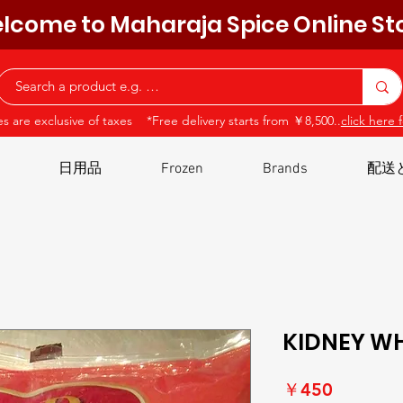
lcome to Maharaja Spice Online St
ces are exclusive of taxes *Free delivery starts from ￥8,500..
click here f
日用品
Frozen
Brands
配送
KIDNEY WH
価
￥450