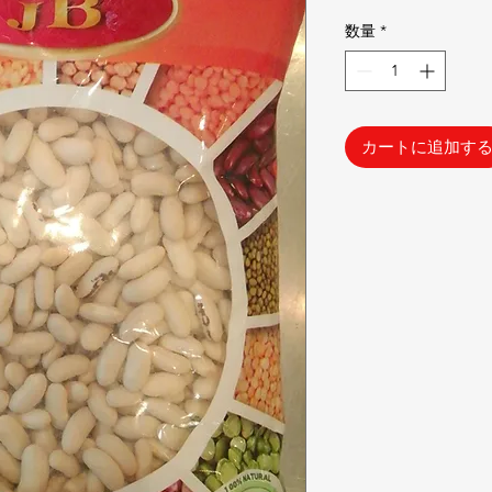
格
数量
*
カートに追加す