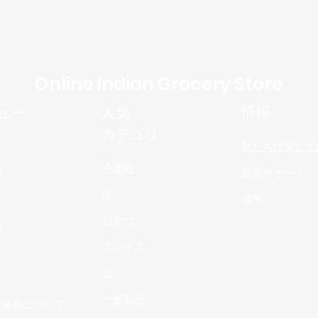
Online Indian Grocery Store
情報
ュー
人気
カテゴリ
私たちに関して
小麦粉
物
顧客サポート
米
場所
おやつ
品
スパイス
n
豆
s
一般製品
と返品について