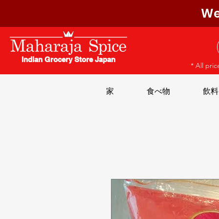
We
Indian Grocery Store Japan
* All pri
家
食べ物
飲料