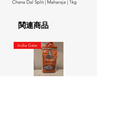
Chana Dal Split | Maharaja | 1kg
関連商品
India Gate
SURTI KOLAM RICE India geat
RED LABEL Natural car
5KG
価格
￥900
価格
￥4,300
カートに追加する