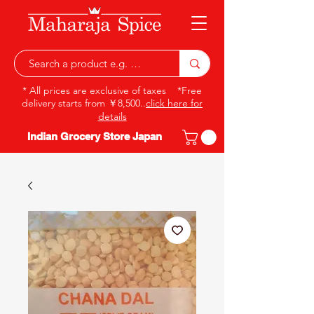
* All prices are exclusive of taxes *Free
delivery starts from ￥8,500..
click here for
details
Indian Grocery Store Japan