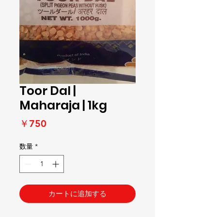
Toor Dal |
Maharaja | 1kg
価
￥750
格
数量
*
カートに追加する