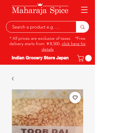
* All prices are exclusive of taxes *Free
delivery starts from ￥8,500..
click here for
details
Indian Grocery Store Japan