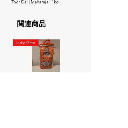
Toor Dal | Maharaja | 1kg
関連商品
India Gate
SURTI KOLAM RICE India geat
RED LABEL Natural car
5KG
価格
￥900
価格
￥4,300
カートに追加する