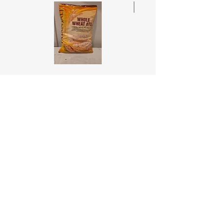
India Gate
PATANJALI WHOLE WHEAT
SURTI KOLAM RICE Indi
AATA 5KG
5KG
価格
価格
￥1,900
￥4,300
カートに追加する
Online Indian Grocery Store
配送と返品について
利用規約