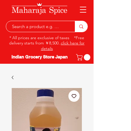
* All prices are exclusive of taxes *Free
delivery starts from ￥8,500..
click here for
details
Indian Grocery Store Japan