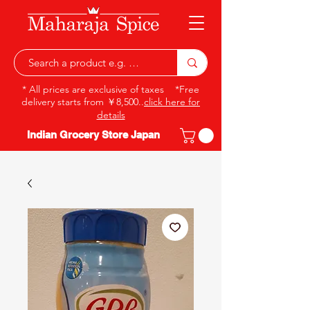
* All prices are exclusive of taxes *Free
delivery starts from ￥8,500..
click here for
details
Indian Grocery Store Japan