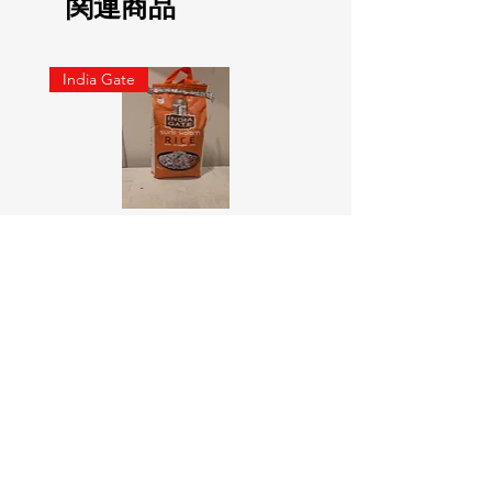
関連商品
India Gate
SURTI KOLAM RICE India geat
RED LABEL Natural car
5KG
価格
￥900
価格
￥4,300
カートに追加する
Online Indian Grocery Store