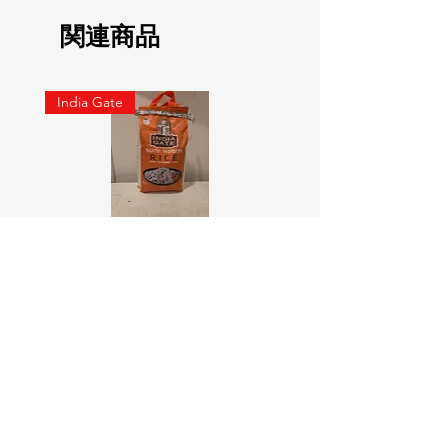
関連商品
India Gate
SURTI KOLAM RICE India geat
RED LABEL Natural car
5KG
価格
￥900
価格
￥4,300
カートに追加する