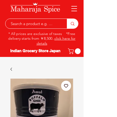
* All prices are exclusive of taxes *Free
delivery starts from ￥8,500..
click here for
details
Indian Grocery Store Japan