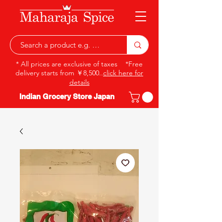
* All prices are exclusive of taxes *Free
delivery starts from ￥8,500..
click here for
details
Indian Grocery Store Japan