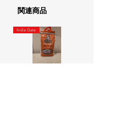
関連商品
India Gate
SURTI KOLAM RICE India geat
RED LABEL Natural car
5KG
価格
￥900
価格
￥4,300
カートに追加する