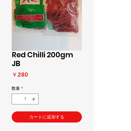
Red Chilli 200gm
JB
価
￥280
格
数量
*
カートに追加する