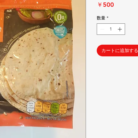
価
￥500
格
数量
*
カートに追加す