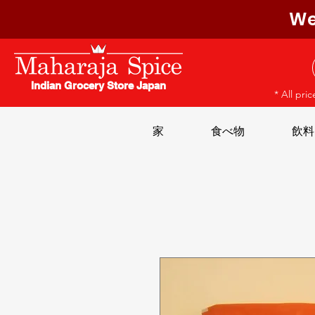
We
Indian Grocery Store Japan
* All pri
家
食べ物
飲料