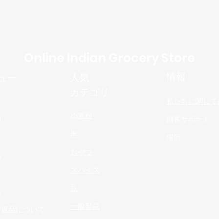
Online Indian Grocery Store
情報
ュー
人気
カテゴリ
私たちに関して
小麦粉
物
顧客サポート
米
場所
おやつ
品
スパイス
n
豆
s
一般製品
と返品について