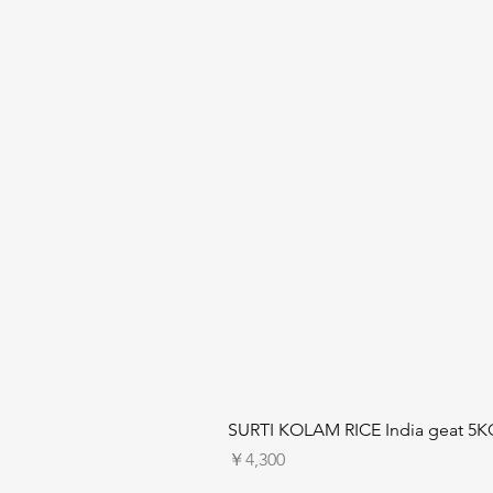
SURTI KOLAM RICE India geat 5K
価格
￥4,300