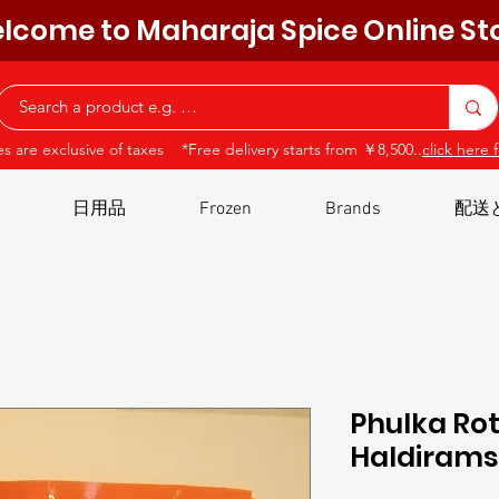
lcome to Maharaja Spice Online St
ces are exclusive of taxes *Free delivery starts from ￥8,500..
click here f
日用品
Frozen
Brands
配送
Phulka Rotl
Haldirams