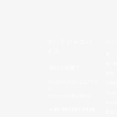
マハラジャスパ
メニ
イス
家
食べ
助けが必要？
飲料
カスタマーサポートに
アクセ
日用
ス
Froze
サポートが必要な場合は、
Brand
+ 81-901451-7438
配送