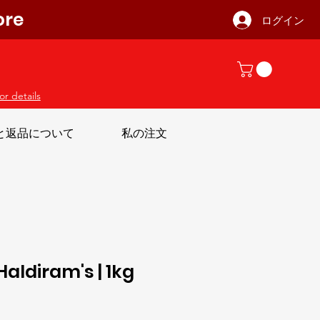
ore
ログイン
or details
と返品について
私の注文
Haldiram's | 1kg