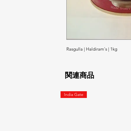
Rasgulla | Haldiram's | 1kg
関連商品
India Gate