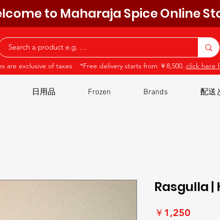
lcome to Maharaja Spice Online St
ces are exclusive of taxes *Free delivery starts from ￥8,500..
click here f
日用品
Frozen
Brands
配送
Rasgulla | 
価
￥1,250