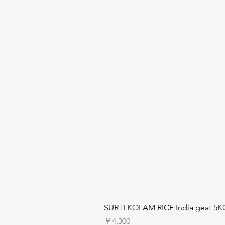
SURTI KOLAM RICE India geat 5K
価格
￥4,300