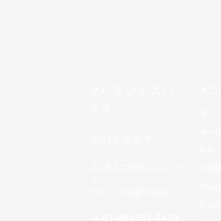
マハラジャスパ
メニ
イス
家
食べ
助けが必要？
飲料
カスタマーサポートに
アクセ
日用
ス
Froze
サポートが必要な場合は、
Brand
+ 81-901451-7438