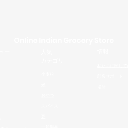
Online Indian Grocery Store
情報
ュー
人気
カテゴリ
私たちに関して
小麦粉
物
顧客サポート
米
場所
おやつ
品
スパイス
n
豆
s
一般製品