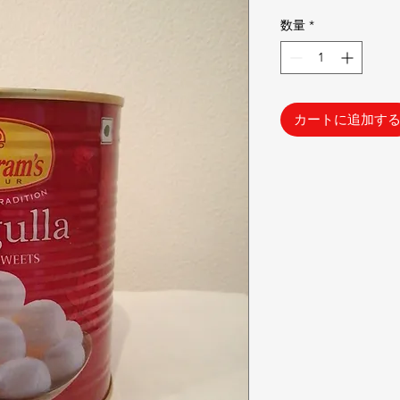
格
数量
*
カートに追加す