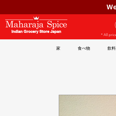
We
Indian Grocery Store Japan
* All pri
家
食べ物
飲料