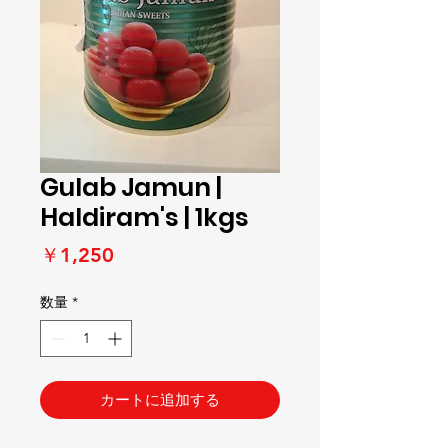
Gulab Jamun |
Haldiram's | 1kgs
価
￥1,250
格
数量
*
カートに追加する