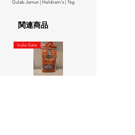
Gulab Jamun | Haldiram's | 1kg
関連商品
India Gate
SURTI KOLAM RICE India geat
RED LABEL Natural car
5KG
価格
￥900
価格
￥4,300
カートに追加する