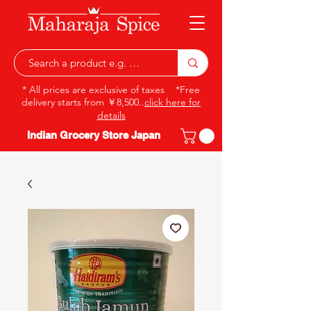
* All prices are exclusive of taxes *Free
delivery starts from ￥8,500..
click here for
details
Indian Grocery Store Japan