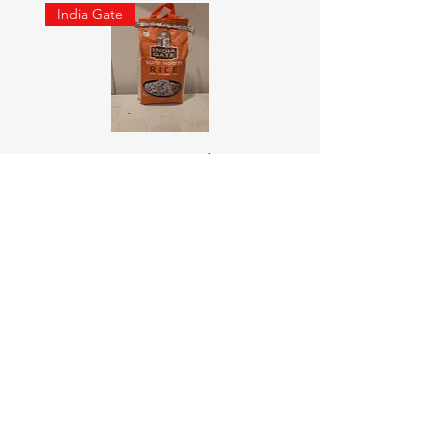
India Gate
SURTI KOLAM RICE India geat
RED LABEL Natural car
5KG
価格
￥900
価格
￥4,300
カートに追加する
Online Indian Grocery Store
配送と返品について
利用規約