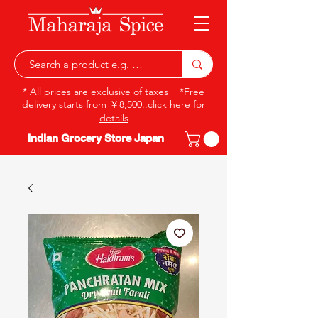
* All prices are exclusive of taxes *Free
delivery starts from ￥8,500..
click here for
details
Indian Grocery Store Japan