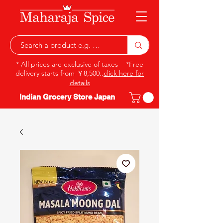
* All prices are exclusive of taxes *Free
delivery starts from ￥8,500..
click here for
details
Indian Grocery Store Japan