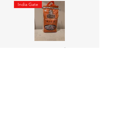
India Gate
SURTI KOLAM RICE India geat
RED LABEL Natural car
5KG
価格
￥900
価格
￥4,300
カートに追加する
Online Indian Grocery Store
配送と返品について
利用規約