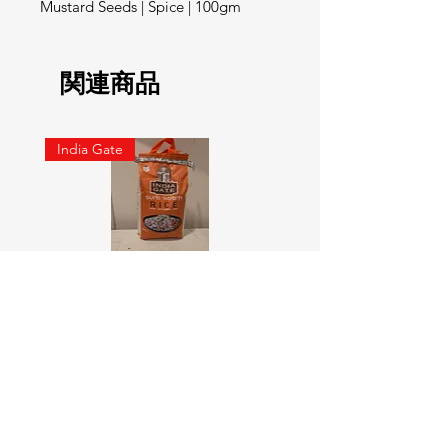
Mustard Seeds | Spice | 100gm
関連商品
India Gate
SURTI KOLAM RICE India geat
RED LABEL Natural car
5KG
価格
￥900
価格
￥4,300
カートに追加する