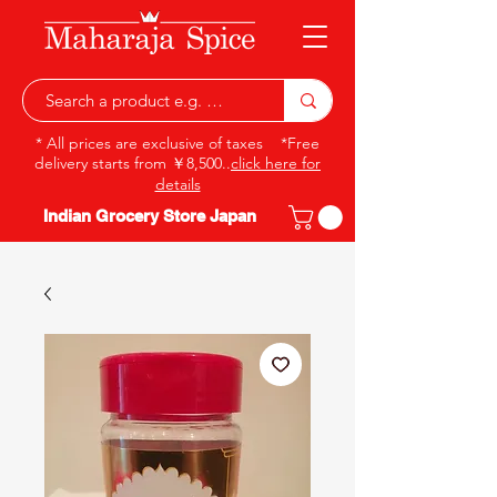
* All prices are exclusive of taxes *Free
delivery starts from ￥8,500..
click here for
details
Indian Grocery Store Japan