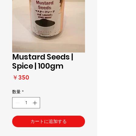
Mustard Seeds |
Spice | 100gm
価
￥350
格
数量
*
カートに追加する