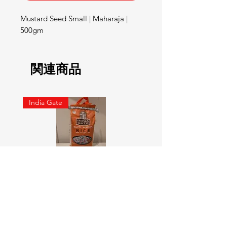
Mustard Seed Small | Maharaja | 
500gm
関連商品
India Gate
SURTI KOLAM RICE India geat
RED LABEL Natural car
5KG
価格
￥900
価格
￥4,300