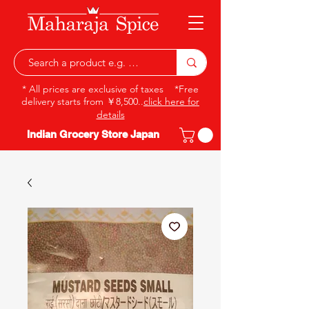
* All prices are exclusive of taxes *Free
delivery starts from ￥8,500..
click here for
details
Indian Grocery Store Japan