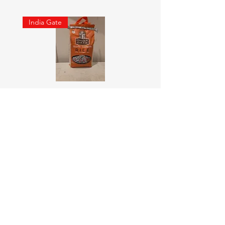
India Gate
SURTI KOLAM RICE India geat
RED LABEL Natural car
5KG
価格
￥900
価格
￥4,300
カートに追加する
Online Indian Grocery Store
配送と返品について