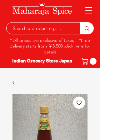
* All prices are exclusive of taxes *Free
delivery starts from ￥8,500..
click here for
details
Indian Grocery Store Japan