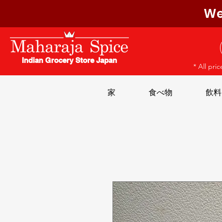
We
Indian Grocery Store Japan
* All pri
家
食べ物
飲料