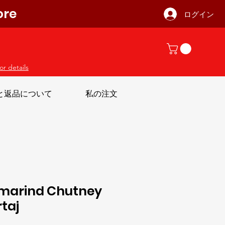
ore
ログイン
or details
と返品について
私の注文
marind Chutney
taj