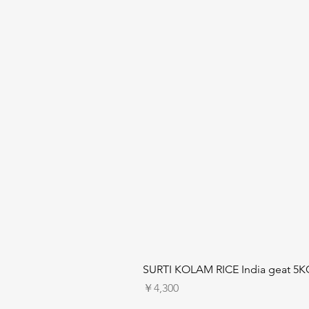
SURTI KOLAM RICE India geat 5K
価格
￥4,300