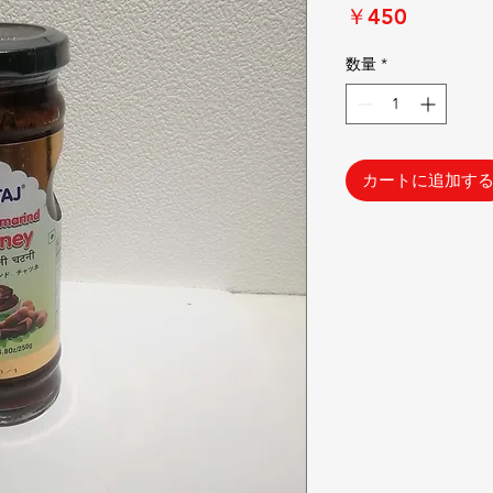
価
￥450
格
数量
*
カートに追加す