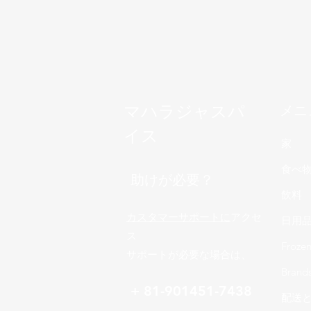
マハラジャスパ
メニ
イス
家
食べ
助けが必要？
飲料
カスタマーサポートに
アクセ
日用
ス
Froze
サポートが必要な場合は、
Brand
+ 81-901451-7438
配送