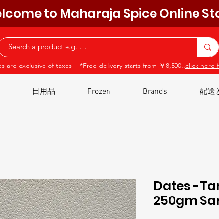
lcome to Maharaja Spice Online St
ces are exclusive of taxes *Free delivery starts from ￥8,500..
click here f
日用品
Frozen
Brands
配送
Dates -Ta
250gm Sar