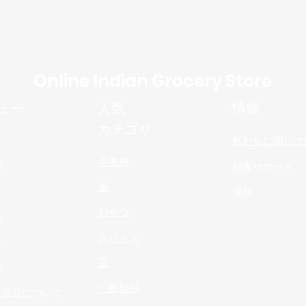
Online Indian Grocery Store
情報
ュー
人気
カテゴリ
私たちに関して
小麦粉
物
顧客サポート
米
場所
おやつ
品
スパイス
n
豆
s
一般製品
と返品について