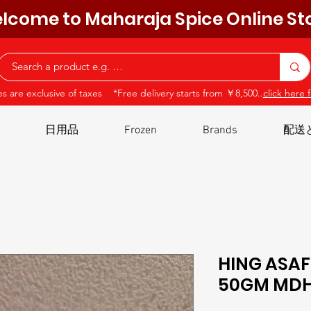
lcome to Maharaja Spice Online St
ces are exclusive of taxes *Free delivery starts from ￥8,500..
click here f
日用品
Frozen
Brands
配送
HING ASA
50GM MD