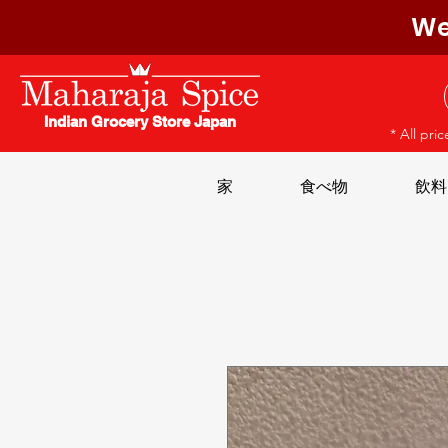
We
Indian Grocery Store Japan
* All pri
家
食べ物
飲料