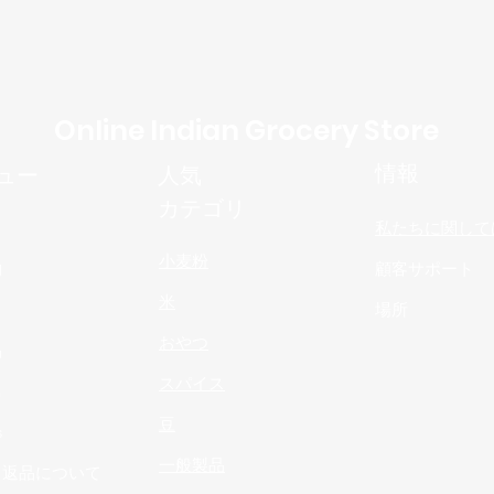
Online Indian Grocery Store
情報
ュー
人気
カテゴリ
私たちに関して
小麦粉
物
顧客サポート
米
場所
おやつ
品
スパイス
n
豆
s
一般製品
と返品について