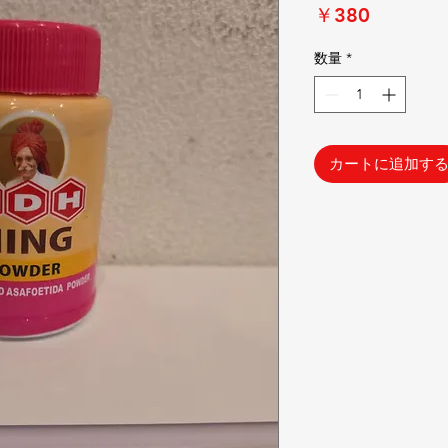
価
￥380
格
数量
*
カートに追加す