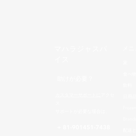
マハラジャスパ
メニ
イス
家
食べ
助けが必要？
飲料
カスタマーサポートに
アクセ
日用
ス
Froze
サポートが必要な場合は、
Brand
+ 81-901451-7438
配送