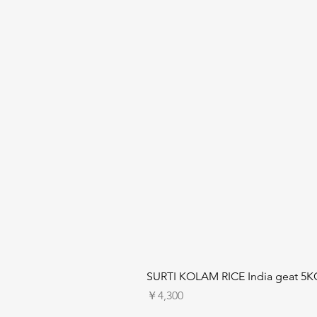
SURTI KOLAM RICE India geat 5K
価格
￥4,300