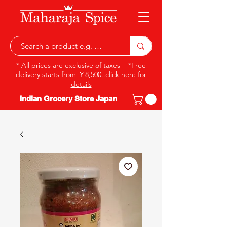
* All prices are exclusive of taxes *Free
delivery starts from ￥8,500..
click here for
details
Indian Grocery Store Japan