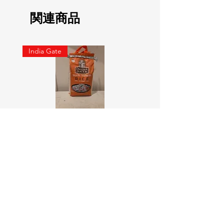
関連商品
India Gate
SURTI KOLAM RICE India geat
RED LABEL Natural car
5KG
価格
￥900
価格
￥4,300
カートに追加する