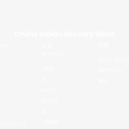
Online Indian Grocery Store
情報
ュー
人気
カテゴリ
私たちに関して
小麦粉
物
顧客サポート
米
場所
おやつ
品
スパイス
n
豆
s
一般製品
と返品について