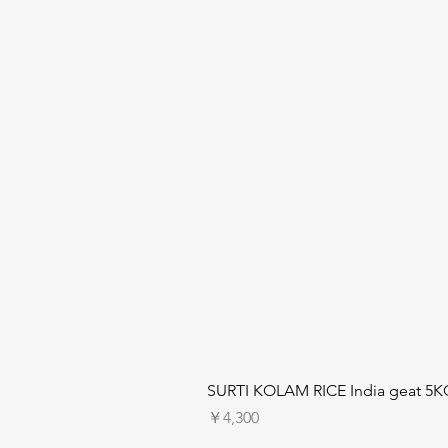
SURTI KOLAM RICE India geat 5K
価格
￥4,300