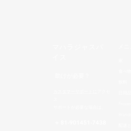
マハラジャスパ
メニ
イス
家
食べ
助けが必要？
飲料
カスタマーサポートに
アクセ
日用
ス
Froze
サポートが必要な場合は、
Brand
+ 81-901451-7438
配送