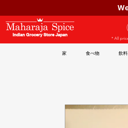
We
Indian Grocery Store Japan
* All pri
家
食べ物
飲料