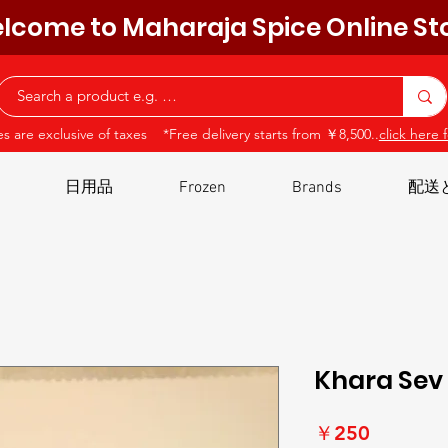
lcome to Maharaja Spice Online St
ces are exclusive of taxes *Free delivery starts from ￥8,500..
click here f
日用品
Frozen
Brands
配送
Khara Sev
価
￥250